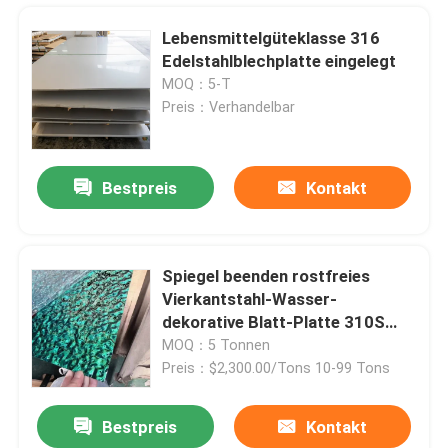
Lebensmittelgüteklasse 316
Edelstahlblechplatte eingelegt
MOQ：5-T
Preis：Verhandelbar
Bestpreis
Kontakt
Spiegel beenden rostfreies
Vierkantstahl-Wasser-
Zu Hause
dekorative Blatt-Platte 310S
316 316L 416 1.5Mm
MOQ：5 Tonnen
Preis：$2,300.00/Tons 10-99 Tons
Produkte
Bestpreis
Kontakt
China-Versorgung 202 201 304L 316 316l 420 430 904l polierte Edelstahl-Vierkant-Lieferanten
Videos