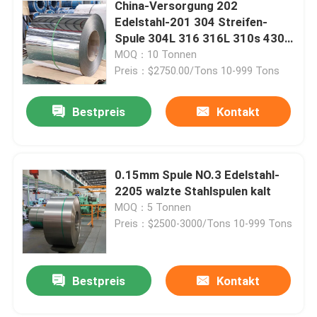
China-Versorgung 202
Edelstahl-201 304 Streifen-
Spule 304L 316 316L 310s 430
904L
MOQ：10 Tonnen
Preis：$2750.00/Tons 10-999 Tons
Bestpreis
Kontakt
0.15mm Spule NO.3 Edelstahl-
2205 walzte Stahlspulen kalt
MOQ：5 Tonnen
Preis：$2500-3000/Tons 10-999 Tons
Bestpreis
Kontakt