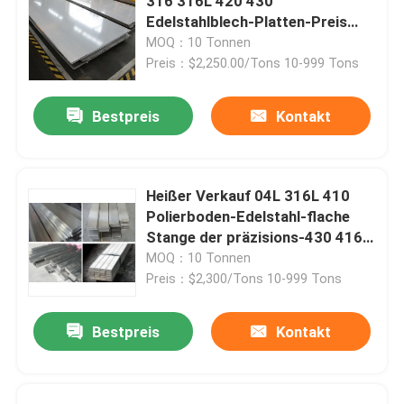
316 316L 420 430
Edelstahlblech-Platten-Preis
904L 4x8
MOQ：10 Tonnen
Preis：$2,250.00/Tons 10-999 Tons
Bestpreis
Kontakt
Heißer Verkauf 04L 316L 410
Polierboden-Edelstahl-flache
Stange der präzisions-430 416
904L
MOQ：10 Tonnen
Preis：$2,300/Tons 10-999 Tons
Bestpreis
Kontakt