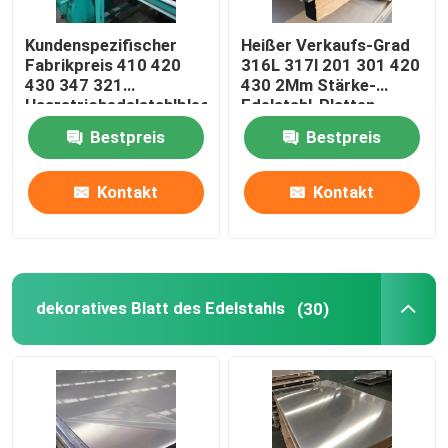
Kundenspezifischer
Heißer Verkaufs-Grad
Fabrikpreis 410 420
316L 317l 201 301 420
430 347 321
430 2Mm Stärke-
Haarstrichedelstahlblech-
Edelstahl-Platten-
Platten-Metall 4x8
Blätter
Bestpreis
Bestpreis
Kontakt
Kontakt
dekoratives Blatt des Edelstahls
(30)