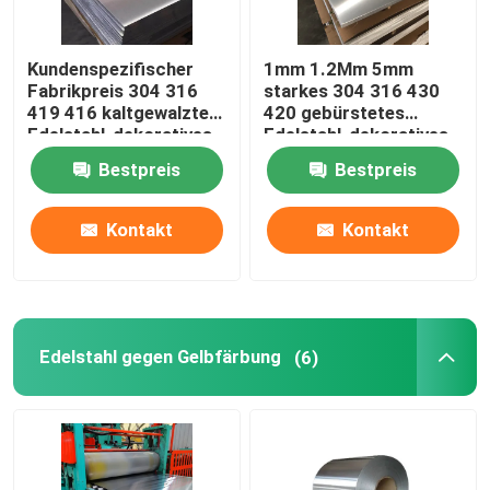
Kundenspezifischer
1mm 1.2Mm 5mm
Fabrikpreis 304 316
starkes 304 316 430
419 416 kaltgewalztes
420 gebürstetes
Edelstahl-dekoratives
Edelstahl-dekoratives
Blech 4x8
Blatt für Verkauf
Bestpreis
Bestpreis
Kontakt
Kontakt
Edelstahl gegen Gelbfärbung
(6)