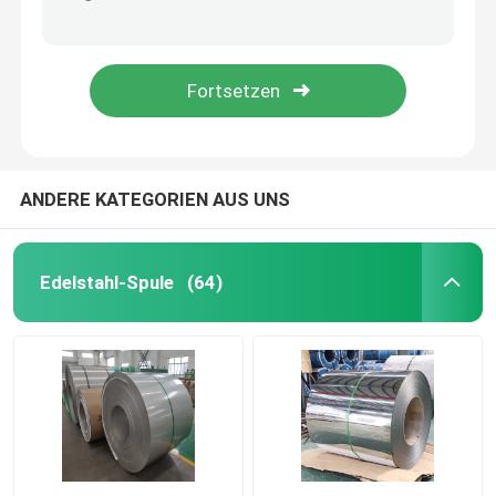
Hohe Präzision 202 nahtloses Rohr-Rohr des ovalgeschnittenen Edelstahl-304 316 904L für Verkauf
Angemessener Preis 200S 300S 321H 316L 409 niedriger Frühling des Edelstahl-420 904L streift Spulen ab
Edelstahlblech-Platte
Kundenspezifische Korngröße 201 304 316L 321H 409 Edelstahl-Streifen des Spiegel-420 430 904L für Verkauf
Sondergröße 304 316 Edelstahl-Schweißens-Draht 308L 309L 1mm kaltgewalzter
dekoratives Blatt des Edelstahls
Edelstahl gegen Gelbfärbung
ANDERE KATEGORIEN AUS UNS
Antibakteriell aus Edelstahl
Edelstahl-Spule
(64)
Selbstreinigung aus Edelstahl
Edelstahl geschweißtes Rohr
Edelstahl-Rundeisen