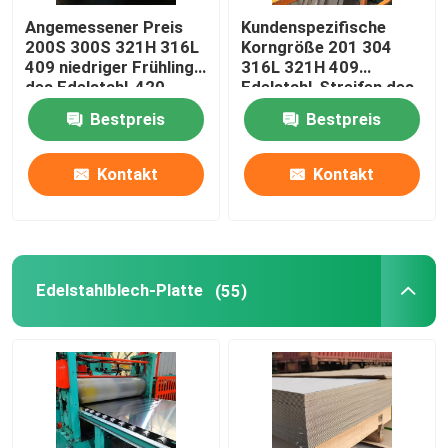
Angemessener Preis
Kundenspezifische
Edelstahl-flache Stange
200S 300S 321H 316L
Korngröße 201 304
409 niedriger Frühling
316L 321H 409
des Edelstahl-420
Edelstahl-Streifen des
904L streift Spulen ab
Spiegel-420 430 904L
Bestpreis
Bestpreis
für Verkauf
Kontakt
Kontakt
Edelstahlblech-Platte
(55)