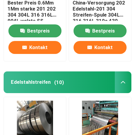
Bester Preis 0.6Mm
China-Versorgung 202
1Mm starke 201 202
Edelstahl-201 304
Edelstahl-Kanal
304 304L 316 316L
Streifen-Spule 304L
904L walzte SS-
316 316L 310s 430
Edelstahl-Spulen-Blatt
904L
Bestpreis
Bestpreis
kalt
Edelstahlwinkel
Kontakt
Kontakt
Strahl des Edelstahls H
Edelstahldraht
Edelstahlstreifen
(10)
Dekoratives Rohr des Edelstahls
Nahtloses Rohr des Edelstahls
Edelstahlvierkant