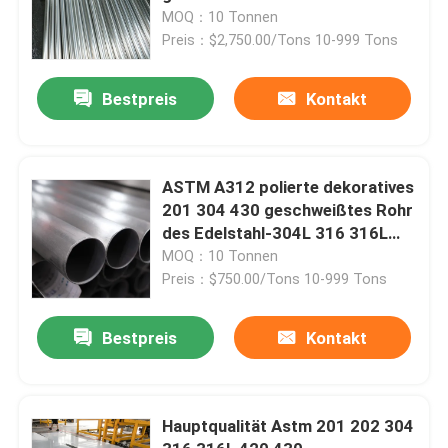
Lieferanten
MOQ：10 Tonnen
Preis：$2,750.00/Tons 10-999 Tons
Bestpreis
Kontakt
ASTM A312 polierte dekoratives
201 304 430 geschweißtes Rohr
des Edelstahl-304L 316 316L
321
MOQ：10 Tonnen
Preis：$750.00/Tons 10-999 Tons
Bestpreis
Kontakt
Hauptqualität Astm 201 202 304