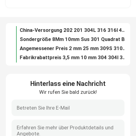
Sondergröße 8Mm 10mm Sus 301 Quadrat Barss und Rod des Edelstahl-304 316 410 430 321H
Angemessener Preis 2 mm 25 mm 309S 310S 321H 431 Edelstahl-Vierkantstangenlager
Über uns
Fabrikrabattpreis 3,5 mm 10 mm 304 304l 309 310 420 430 Edelstahl-Vierkantstangenlager
Aisi 12mm 20mm 304 316 316Ti 410 Vierkant-Vorrat des Edelstahl-416 431 440c
Werksbesichtigung
Liefern Sie direkt ab Werk 6 mm 12 mm 304 316l 410 416 420 430 Edelstahl-Vierkantlager
Niedriger Preis 10mm 20Mm 304 316 316l 410 431 Edelstahl-Quadrat-Rod-Stangen-Lieferanten
Qualitätskontrolle
Kundenspezifischer Fabrikpreis 304 304L 316L 316Ti Poliert 8 mm 25 mm Edelstahl-Vierkantstangenlager
Bester Preis 10Mm 201 202 304 316l 316 430 Vierkant-Rod-auf Lager des Edelstahl-904L
Kontakt mit uns
Großhandel 201 202 304 316 316l 420 heller Vierkant-Vorrat des Edelstahl-4330 904l
Hinterlass eine Nachricht
Fabrik-Versorgung 6mm 12Mm 303 310 316 Poliervierkant-Vorrat des Edelstahl-316l410 201 202
Wir rufen Sie bald zurück!
Bitte um ein Angebot
Fabrik-Angebot 3mm 10mm 321 316L 304 420 430 heller Vierkant Rod kalten Rolede-Edelstahls
Edelstahl-Vierkant-Rod-auf Lager der hohen Qualität 1Mm 10mm starke 201 202 304 304l 310S 316
Heißer Verkauf 8mm 301 304 316 316l 420 430 904l Edelstahl Vierkantstangen Stangen Lager
Edelstahl-Spule
Hochwertiger 9Mm 309s 310s 316l 321h 316Ti Edelstahl kaltgewalzter Vierkant-Vorrat
Kundenspezifischer Fabrikpreis 304 316 419 416 kaltgewalztes Edelstahl-dekoratives Blech 4x8
Edelstahlstreifen