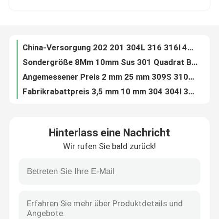
Sondergröße 8Mm 10mm Sus 301 Quadrat Barss und Rod des Edelstahl-304 316 410 430 321H
Angemessener Preis 2 mm 25 mm 309S 310S 321H 431 Edelstahl-Vierkantstangenlager
Über uns
Fabrikrabattpreis 3,5 mm 10 mm 304 304l 309 310 420 430 Edelstahl-Vierkantstangenlager
Aisi 12mm 20mm 304 316 316Ti 410 Vierkant-Vorrat des Edelstahl-416 431 440c
Werksbesichtigung
Liefern Sie direkt ab Werk 6 mm 12 mm 304 316l 410 416 420 430 Edelstahl-Vierkantlager
Niedriger Preis 10mm 20Mm 304 316 316l 410 431 Edelstahl-Quadrat-Rod-Stangen-Lieferanten
Qualitätskontrolle
Kundenspezifischer Fabrikpreis 304 304L 316L 316Ti Poliert 8 mm 25 mm Edelstahl-Vierkantstangenlager
Bester Preis 10Mm 201 202 304 316l 316 430 Vierkant-Rod-auf Lager des Edelstahl-904L
Kontakt mit uns
Großhandel 201 202 304 316 316l 420 heller Vierkant-Vorrat des Edelstahl-4330 904l
Hinterlass eine Nachricht
Fabrik-Versorgung 6mm 12Mm 303 310 316 Poliervierkant-Vorrat des Edelstahl-316l410 201 202
Wir rufen Sie bald zurück!
Fabrik-Angebot 3mm 10mm 321 316L 304 420 430 heller Vierkant Rod kalten Rolede-Edelstahls
Bitte um ein Angebot
Edelstahl-Vierkant-Rod-auf Lager der hohen Qualität 1Mm 10mm starke 201 202 304 304l 310S 316
Heißer Verkauf 8mm 301 304 316 316l 420 430 904l Edelstahl Vierkantstangen Stangen Lager
Edelstahl-Spule
Hochwertiger 9Mm 309s 310s 316l 321h 316Ti Edelstahl kaltgewalzter Vierkant-Vorrat
Kundenspezifischer Fabrikpreis 304 316 419 416 kaltgewalztes Edelstahl-dekoratives Blech 4x8
Edelstahlstreifen