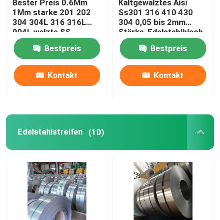
Bester Preis 0.6Mm
Kaltgewalztes Aisi
1Mm starke 201 202
Ss301 316 410 430
304 304L 316 316L
304 0,05 bis 2mm
Edelstahl-Kanal
904L walzte SS-
Stärke-Edelstahlblech-
Edelstahl-Spulen-Blatt
Spule
Bestpreis
Bestpreis
kalt
Edelstahlwinkel
Kontakt
Kontakt
Strahl des Edelstahls H
Edelstahldraht
Edelstahlstreifen
(10)
Dekoratives Rohr des Edelstahls
Nahtloses Rohr des Edelstahls
Edelstahlvierkant