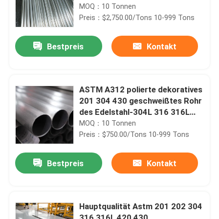
Lieferanten
MOQ：10 Tonnen
Preis：$2,750.00/Tons 10-999 Tons
Bestpreis
Kontakt
ASTM A312 polierte dekoratives
201 304 430 geschweißtes Rohr
des Edelstahl-304L 316 316L
321
MOQ：10 Tonnen
Preis：$750.00/Tons 10-999 Tons
Bestpreis
Kontakt
Hauptqualität Astm 201 202 304
316 316L 420 430