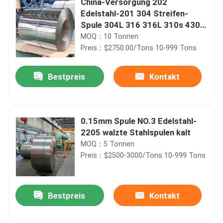
China-Versorgung 202
Edelstahl-201 304 Streifen-
Spule 304L 316 316L 310s 430
904L
MOQ：10 Tonnen
Preis：$2750.00/Tons 10-999 Tons
Bestpreis
Kontakt
0.15mm Spule NO.3 Edelstahl-
2205 walzte Stahlspulen kalt
MOQ：5 Tonnen
Preis：$2500-3000/Tons 10-999 Tons
Bestpreis
Kontakt