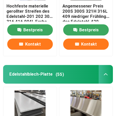
Hochfeste materielle
Angemessener Preis
Edelstahl-flache Stange
gerollter Streifen des
200S 300S 321H 316L
Edelstahl-201 202 304
409 niedriger Frühling
316 416 904L Farbe
des Edelstahl-420
für Dekoration
904L streift Spulen ab
Bestpreis
Bestpreis
Kontakt
Kontakt
Edelstahlblech-Platte
(55)