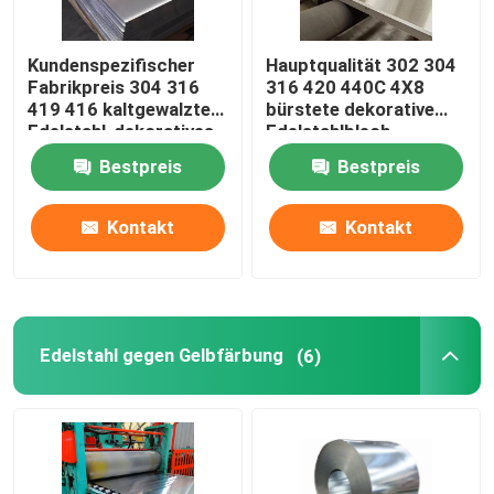
Kundenspezifischer
Hauptqualität 302 304
Fabrikpreis 304 316
316 420 440C 4X8
419 416 kaltgewalztes
bürstete dekorative
Edelstahl-dekoratives
Edelstahlblech-
Blech 4x8
Metallplatte
Bestpreis
Bestpreis
Kontakt
Kontakt
Edelstahl gegen Gelbfärbung
(6)