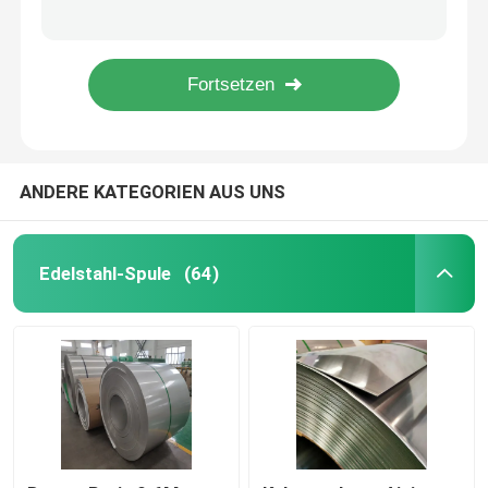
Hohe Präzision 202 nahtloses Rohr-Rohr des ovalgeschnittenen Edelstahl-304 316 904L für Verkauf
Angemessener Preis 200S 300S 321H 316L 409 niedriger Frühling des Edelstahl-420 904L streift Spulen ab
Edelstahlblech-Platte
Kundenspezifische Korngröße 201 304 316L 321H 409 Edelstahl-Streifen des Spiegel-420 430 904L für Verkauf
Sondergröße 304 316 Edelstahl-Schweißens-Draht 308L 309L 1mm kaltgewalzter
dekoratives Blatt des Edelstahls
ANDERE KATEGORIEN AUS UNS
Edelstahl gegen Gelbfärbung
Antibakteriell aus Edelstahl
Edelstahl-Spule
(64)
Selbstreinigung aus Edelstahl
Edelstahl geschweißtes Rohr
Edelstahl-Rundeisen