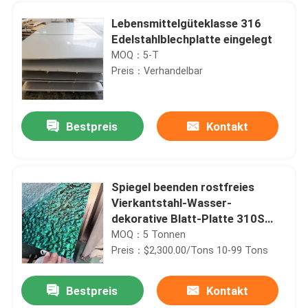
Lebensmittelgüteklasse 316
Edelstahlblechplatte eingelegt
MOQ：5-T
Preis：Verhandelbar
Bestpreis
Kontakt
Spiegel beenden rostfreies
Vierkantstahl-Wasser-
Zu Hause
dekorative Blatt-Platte 310S
316 316L 416 1.5Mm
MOQ：5 Tonnen
Preis：$2,300.00/Tons 10-99 Tons
Produkte
Bestpreis
Kontakt
China-Versorgung 202 201 304L 316 316l 420 430 904l polierte Edelstahl-Vierkant-Lieferanten
Videos