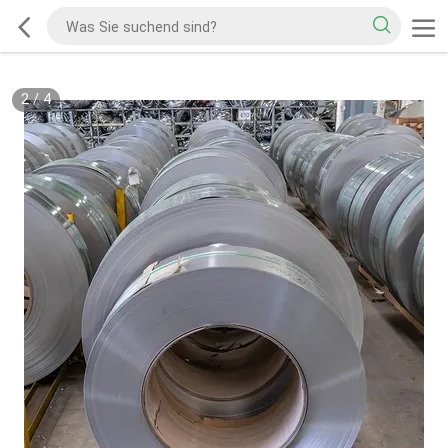
2
/
4