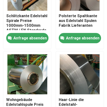
Produkte
Schlitzkante Edelstahl
Polsterte Spaltkante
Spirale Preise
aus Edelstahl Spulen
1000mm-1500mm
Fabrik Lieferanten
Videos
ASTM / EN Standards
Anfrage absenden
Anfrage absenden
Edelstahl-Spule
Edelstahlstreifen
Edelstahlblech-Platte
dekoratives Blatt des Edelstahls
Wohngebäude
Haar-Linie die
Edelstahlspule Preis
Edelstahl-
Edelstahl gegen Gelbfärbung