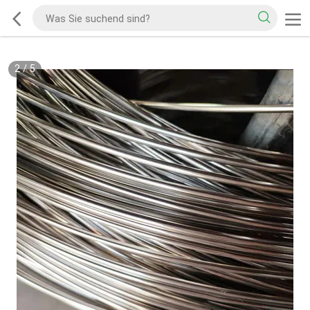
2
/
5