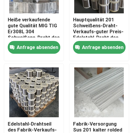
Produkte
Heiße verkaufende
Hauptqualität 201
gute Qualität MIG TIG
Schweißens-Draht-
Er308L 304
Verkaufs-guter Preis-
Videos
Schweißens-Draht des
Edelstahl-Draht des
Edelstahl-316 316l
Edelstahl-304 316L
Anfrage absenden
Anfrage absenden
Edelstahl-Spule
Edelstahlstreifen
Edelstahlblech-Platte
dekoratives Blatt des Edelstahls
Edelstahl-Drahtseil
Fabrik-Versorgung
des Fabrik-Verkaufs-
Sus 201 kalter rolded
Edelstahl gegen Gelbfärbung