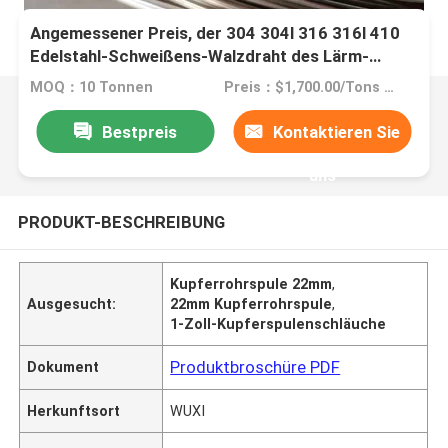
Angemessener Preis, der 304 304l 316 316l 410
Edelstahl-Schweißens-Walzdraht des Lärm-
0.5mm 0.75mm zieht
MOQ：10 Tonnen
Preis：$1,700.00/Tons 10-99 Tons
Bestpreis
Kontaktieren Sie
uns
PRODUKT-BESCHREIBUNG
Kupferrohrspule 22mm
,
Ausgesucht:
22mm Kupferrohrspule
,
1-Zoll-Kupferspulenschläuche
Produktbroschüre PDF
Dokument
Herkunftsort
WUXI