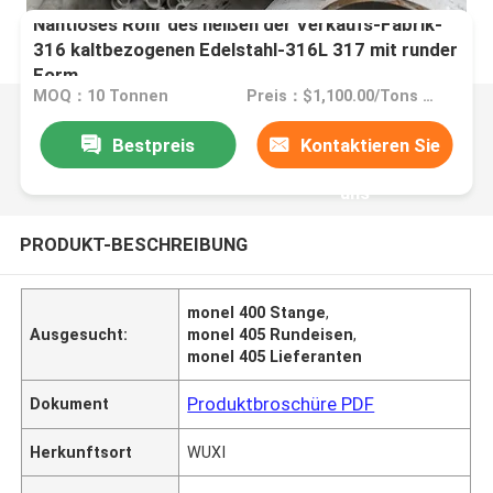
Nahtloses Rohr des heißen der Verkaufs-Fabrik-
316 kaltbezogenen Edelstahl-316L 317 mit runder
Form
MOQ：10 Tonnen
Preis：$1,100.00/Tons 10-99 Tons
Bestpreis
Kontaktieren Sie
uns
PRODUKT-BESCHREIBUNG
monel 400 Stange
,
Ausgesucht:
monel 405 Rundeisen
,
monel 405 Lieferanten
Produktbroschüre PDF
Dokument
Herkunftsort
WUXI