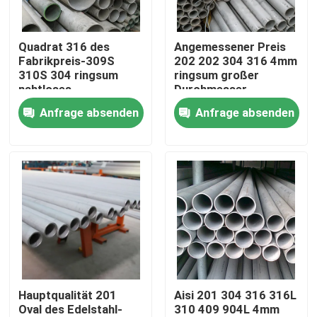
Produkte
Quadrat 316 des
Angemessener Preis
Fabrikpreis-309S
202 202 304 316 4mm
310S 304 ringsum
ringsum großer
Videos
nahtloses
Durchmesser
kaltbezogenes
Edelstahl-nahtloses
Anfrage absenden
Anfrage absenden
Stahlrohr-Rohr
Rohr-Schläuche
Edelstahl-Spule
Edelstahlstreifen
Edelstahlblech-Platte
dekoratives Blatt des Edelstahls
Hauptqualität 201
Aisi 201 304 316 316L
Oval des Edelstahl-
310 409 904L 4mm
Edelstahl gegen Gelbfärbung