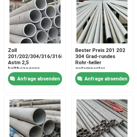
Zoll
Bester Preis 201 202
201/202/304/316/316l
304 Grad-rundes
Astm 2,5
Rohr-heller
kaltbezogene
getemperter
Präzisions-nahtloser
Edelstahl-nahtloser
Anfrage absenden
Anfrage absenden
Edelstahl-Rohr-Preis
Schläuche
Nach Hause
Über uns
Kontakte