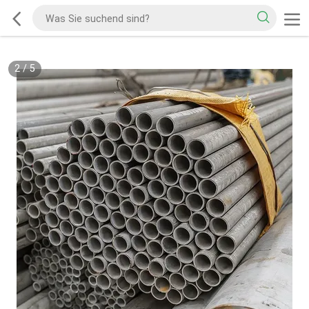
2
/
5