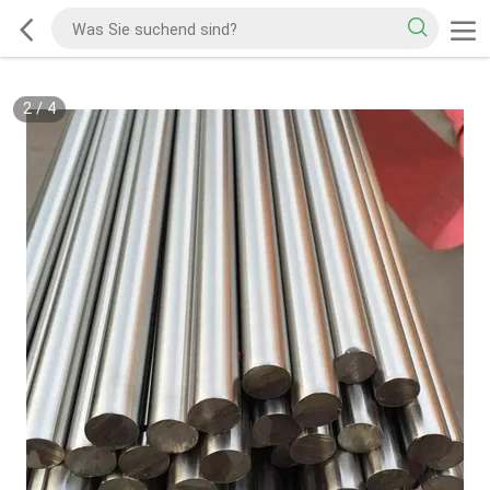
2
/
4