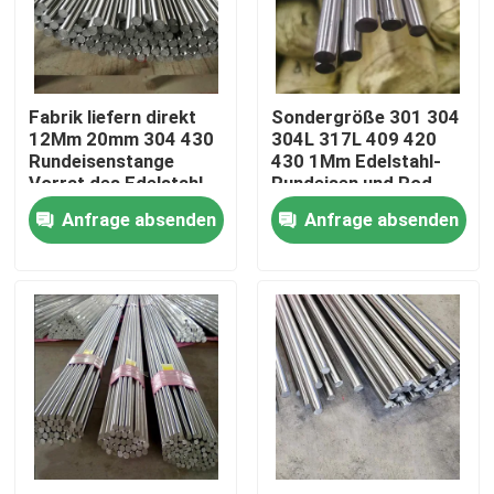
Über uns
Fabrik liefern direkt
Sondergröße 301 304
Werksbesichtigung
12Mm 20mm 304 430
304L 317L 409 420
Rundeisenstange
430 1Mm Edelstahl-
Vorrat des Edelstahl-
Rundeisen und Rod
Qualitätskontrolle
904L 2205 2507
Anfrage absenden
Anfrage absenden
Kontakt mit uns
Bitte um ein Angebot
Edelstahl-Spule
Edelstahlstreifen