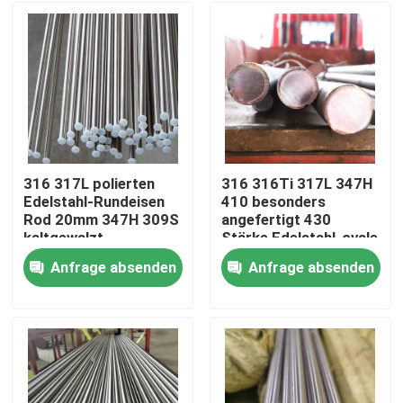
316 317L polierten
316 316Ti 317L 347H
Edelstahl-Rundeisen
410 besonders
Rod 20mm 347H 309S
angefertigt 430
kaltgewalzt
Stärke Edelstahl-ovale
helle Rod Bars 8mm
Anfrage absenden
Anfrage absenden
Zu Hause
Produkte
Videos