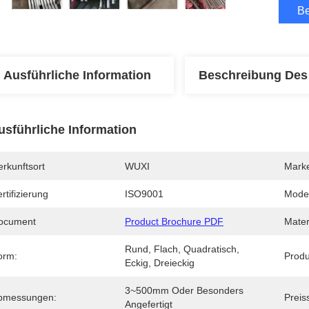
Be
Ausführliche Information
Beschreibung Des
usführliche Information
rkunftsort
WUXI
Mark
rtifizierung
ISO9001
Mode
ocument
Product Brochure PDF
Mater
Rund, Flach, Quadratisch, 
orm:
Produ
Eckig, Dreieckig
3~500mm Oder Besonders 
bmessungen:
Preis
Angefertigt