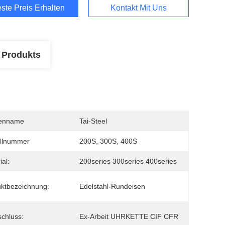
ste Preis Erhalten
Kontakt Mit Uns
 Produkts
enname
Tai-Steel
llnummer
200S, 300S, 400S
ial:
200series 300series 400series
ktbezeichnung:
Edelstahl-Rundeisen
schluss:
Ex-Arbeit UHRKETTE CIF CFR