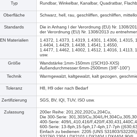
Typ
Rundbar, Winkelbar, Kanalbar, Quadratbar, Flachba
Oberfläche
Schwarz, hell, rau, geschliffen, geschliffen, mittell
Standards
Die in Anhang I der Verordnung (EU) Nr. 1308/201
der Verordnung (EU) Nr. 1308/2013 zu entnehme
EN Materialien
1.4372, 1.4373, 1.4319, 1.4301, 1.4306, 1.4315, 
1.4404, 1.4429, 1.4438, 1.4541, 1.4550,
1.4477, 1.4462, 1.4002, 1.4512, 1.4016, 1.4113, 
usw.
Größe
Wandstärke:1mm-150mm ((SCH10-XXS)
Außendurchmesser:6mm-2500mm (3/8"-100")
Technik
Warmgewalzt, kaltgewalzt, kalt gezogen, geschmi
Toleranz
H8, H9 oder nach Bedarf
Zertifizierung
SGS, BV, IQI, TUV, ISO usw.
Zulassung
200er Reihe: 201,202,202Cu,204Cu,
Die 300-Serie: 301,303/Cu,304/L/H,304Cu,305,30
400-Serie: 409/L,410,416/F,420/F,430,431,440C,
600-Serie: 13-8ph,15-5ph,17-4ph,17-7ph ((630,63
Einfach zu bedienen: 2205 (UNS S31803/S32205)
S32760,2304,LDX2101.LDX2404,LDX4404,904L