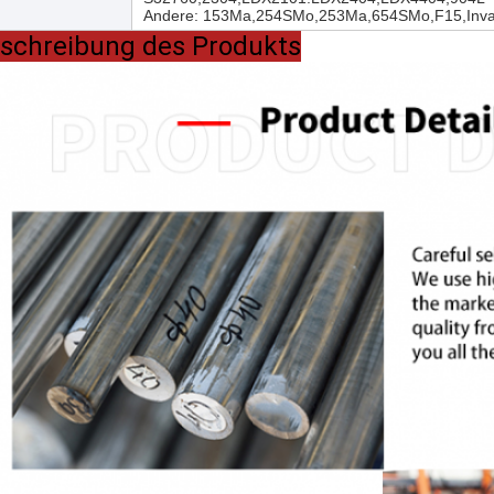
Andere: 153Ma,254SMo,253Ma,654SMo,F15,Inva
schreibung des Produkts