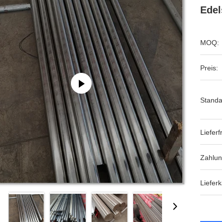
Ede
MOQ:
Preis:
Standa
Lieferfr
Zahlu
Lieferk