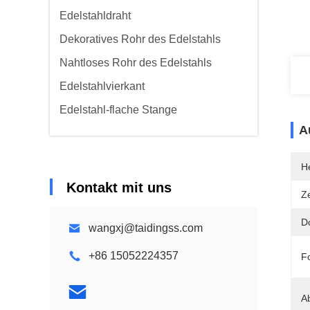
Edelstahldraht
Dekoratives Rohr des Edelstahls
Nahtloses Rohr des Edelstahls
Edelstahlvierkant
Edelstahl-flache Stange
A
He
Kontakt mit uns
Ze
D
wangxj@taidingss.com
+86 15052224357
F
A