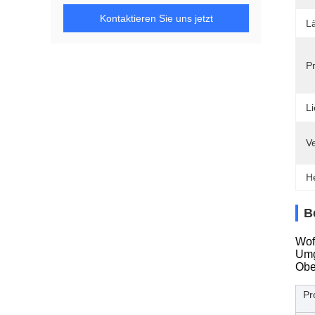
Kontaktieren Sie uns jetzt
L
Pr
Li
V
H
B
Wof
Umg
Obe
Pr