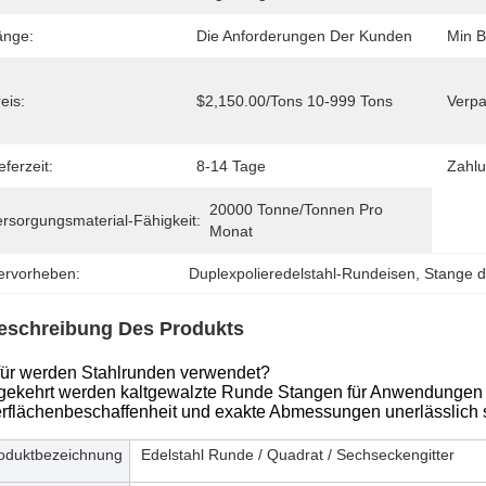
änge:
Die Anforderungen Der Kunden
Min B
eis:
$2,150.00/Tons 10-999 Tons
Verpa
eferzeit:
8-14 Tage
Zahl
20000 Tonne/Tonnen Pro   
ersorgungsmaterial-Fähigkeit:
Monat
ervorheben:
Duplexpolieredelstahl-Rundeisen
, 
Stange d
eschreibung Des Produkts
ür werden Stahlrunden verwendet?
ekehrt werden kaltgewalzte Runde Stangen für Anwendungen 
rflächenbeschaffenheit und exakte Abmessungen unerlässlich 
oduktbezeichnung
Edelstahl Runde / Quadrat / Sechseckengitter