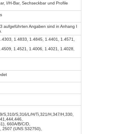
r, I/H-Bar, Sechseckbar und Profile
os
3 aufgeführten Angaben sind in Anhang I
n.
1.4303, 1.4833, 1.4845, 1.4401, 1.4571,
1.4509, 1.4521, 1.4006, 1.4021, 1.4028,
edet
9/S,310/S,316/L/H/Ti,321/H,347/H,330,
441,444,446,
1), 660A/B/C/D,
, 2507 (UNS S32750),