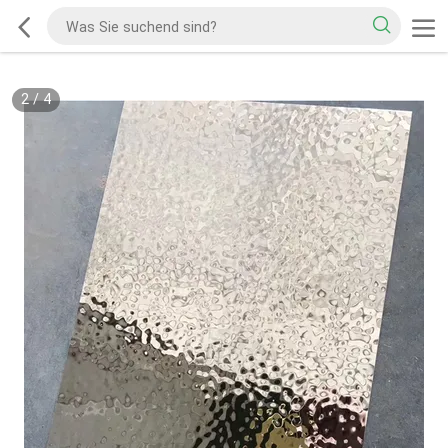
2
/
4