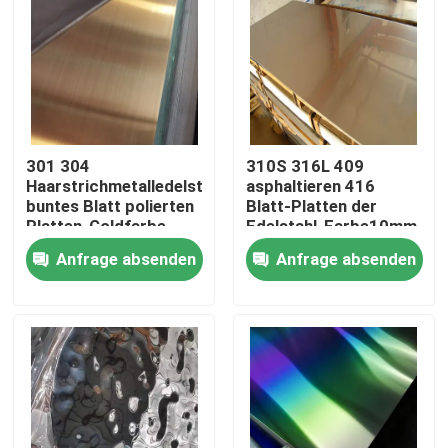
Produkte
Videos
301 304
310S 316L 409
Edelstahl-Spule
Haarstrichmetalledelstahl-
asphaltieren 416
buntes Blatt polierten
Blatt-Platten der
Platten-Goldfarbe
Edelstahl-Farbe10mm
4x8
Edelstahlstreifen
Anfrage absenden
Anfrage absenden
Edelstahlblech-Platte
dekoratives Blatt des Edelstahls
Edelstahl gegen Gelbfärbung