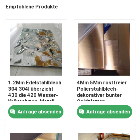
Empfohlene Produkte
1.2Mm Edelstahlblech
4Mm 5Mm rostfreier
304 304l überzieht
Polierstahlblech-
430 die 420 Wasser-
dekorativer bunter
Nach Hause
Kräuselungs-Metall
Goldplatten-
5mm
Haarstrich
Anfrage absenden
Anfrage absenden
Über uns
Kontakte