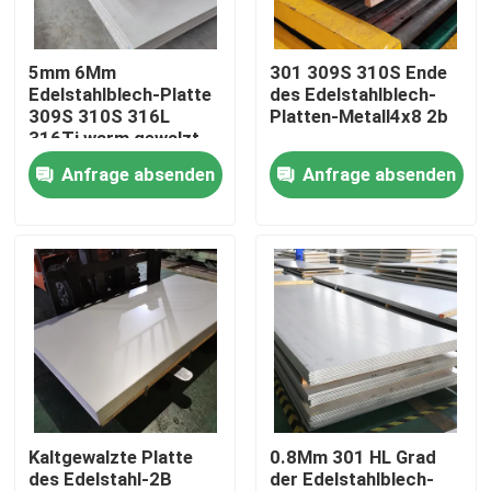
Über uns
5mm 6Mm
301 309S 310S Ende
Edelstahlblech-Platte
des Edelstahlblech-
309S 310S 316L
Platten-Metall4x8 2b
Werksbesichtigung
316Ti warm gewalzt
Anfrage absenden
Anfrage absenden
Qualitätskontrolle
Kontakt mit uns
Bitte um ein Angebot
Edelstahl-Spule
Kaltgewalzte Platte
0.8Mm 301 HL Grad
des Edelstahl-2B
der Edelstahlblech-
Edelstahlstreifen