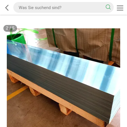
2
/
5