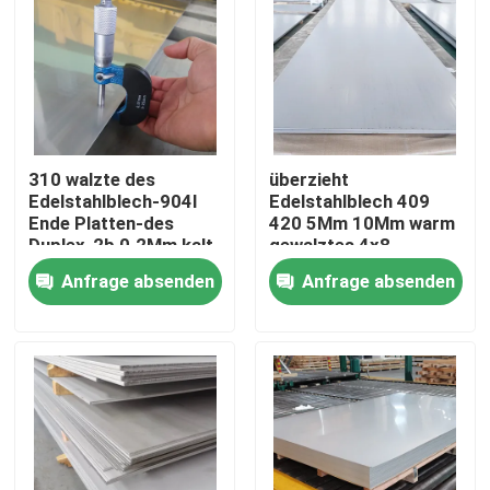
310 walzte des
überzieht
Edelstahlblech-904l
Edelstahlblech 409
Ende Platten-des
420 5Mm 10Mm warm
Duplex-2b 0.2Mm kalt
gewalztes 4x8
Anfrage absenden
Anfrage absenden
Zu Hause
Produkte
Videos