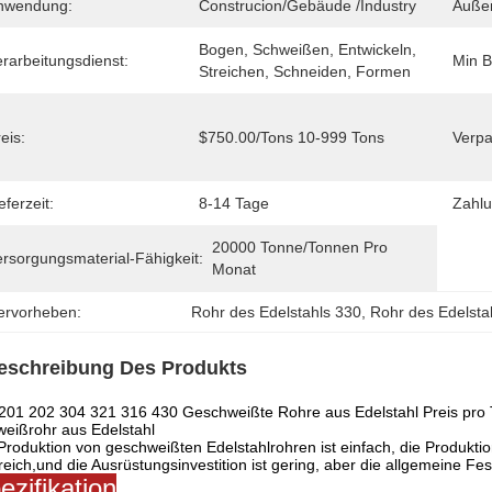
nwendung:
Construcion/Gebäude /Industry
Auße
Bogen, Schweißen, Entwickeln, 
rarbeitungsdienst:
Min B
Streichen, Schneiden, Formen
eis:
$750.00/Tons 10-999 Tons
Verpa
eferzeit:
8-14 Tage
Zahl
20000 Tonne/Tonnen Pro   
ersorgungsmaterial-Fähigkeit:
Monat
ervorheben:
Rohr des Edelstahls 330
, 
Rohr des Edelsta
eschreibung Des Produkts
 201 202 304 321 316 430 Geschweißte Rohre aus Edelstahl Preis pro
eißrohr aus Edelstahl
Produktion von geschweißten Edelstahlrohren ist einfach, die Produktions
reich,und die Ausrüstungsinvestition ist gering, aber die allgemeine Fest
ezifikation