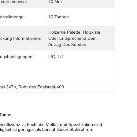
ndurchmesser:
40 Mm
estellmenge:
10 Tonnen
Hölzerne Palette, Holzkiste 
ckung Informationen:
Oder Entsprechend Dem 
Antrag Des Kunden
ungsbedingungen:
L/C, T/T
hls 347h
, 
Rohr des Edelstahl-409
 Tonne
effizienz ist hoch, die Vielfalt und Spezifikation sind
igkeit ist geringer als bei nahtlosen Stahlrohren.