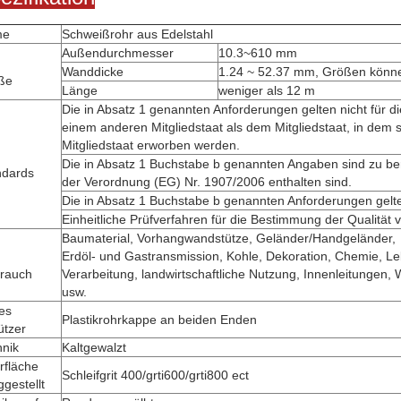
me
Schweißrohr aus Edelstahl
Außendurchmesser
10.3~610 mm
Wanddicke
1.24 ~ 52.37 mm, Größen könn
ße
Länge
weniger als 12 m
Die in Absatz 1 genannten Anforderungen gelten nicht für di
einem anderen Mitgliedstaat als dem Mitgliedstaat, in dem 
Mitgliedstaat erworben werden.
Die in Absatz 1 Buchstabe b genannten Angaben sind zu berü
ndards
der Verordnung (EG) Nr. 1907/2006 enthalten sind.
Die in Absatz 1 Buchstabe b genannten Anforderungen gelten 
Einheitliche Prüfverfahren für die Bestimmung der Qualität 
Baumaterial, Vorhangwandstütze, Geländer/Handgeländer,
Erdöl- und Gastransmission, Kohle, Dekoration, Chemie, Le
rauch
Verarbeitung, landwirtschaftliche Nutzung, Innenleitungen
usw.
es
Plastikrohrkappe an beiden Enden
ützer
hnik
Kaltgewalzt
rfläche
Schleifgrit 400/grti600/grti800 ect
iggestellt