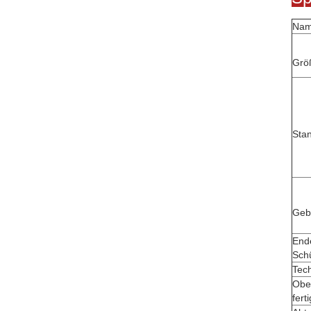
Na
Grö
Sta
Geb
End
Sch
Tec
Obe
fert