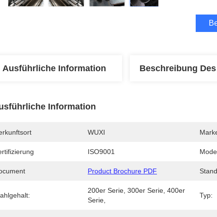
Be
Ausführliche Information
Beschreibung Des
usführliche Information
rkunftsort
WUXI
Mark
rtifizierung
ISO9001
Mode
ocument
Product Brochure PDF
Stand
200er Serie, 300er Serie, 400er 
ahlgehalt:
Typ:
Serie,