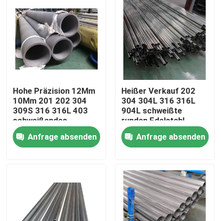
Hohe Präzision 12Mm
Heißer Verkauf 202
10Mm 201 202 304
304 304L 316 316L
309S 316 316L 403
904L schweißte
schweißendes
runden Edelstahl-
Edelstahl 440 A312
Rohr-Schlauchpreis
Anfrage absenden
Anfrage absenden
TubingSs-Rohr
Nach Hause
Über uns
Kontakte