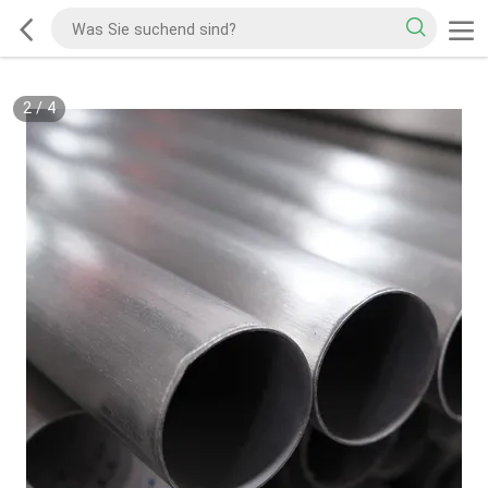
2
/
4