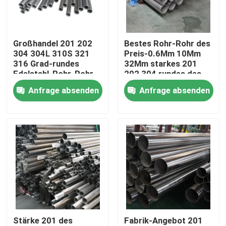
Produkte
Großhandel 201 202
Bestes Rohr-Rohr des
304 304L 310S 321
Preis-0.6Mm 10Mm
Videos
316 Grad-rundes
32Mm starkes 201
Edelstahl-Rohr-Rohr
202 304 rundes des
Edelstahl-304L 316
Anfrage absenden
Anfrage absenden
Edelstahl-Spule
316L 321 430
Edelstahlstreifen
Edelstahlblech-Platte
dekoratives Blatt des Edelstahls
Stärke 201 des
Fabrik-Angebot 201
Edelstahl gegen Gelbfärbung