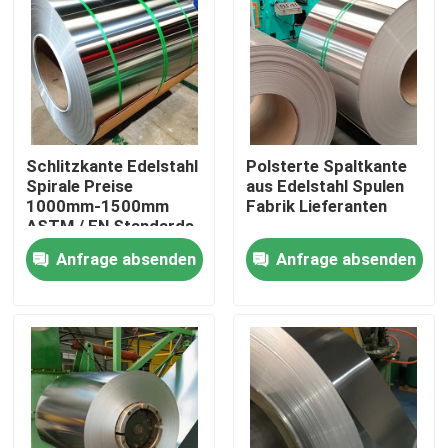
Produkte
Videos
Schlitzkante Edelstahl
Polsterte Spaltkante
Edelstahl-Spule
Spirale Preise
aus Edelstahl Spulen
1000mm-1500mm
Fabrik Lieferanten
ASTM / EN Standards
Edelstahlstreifen
Anfrage absenden
Anfrage absenden
Edelstahlblech-Platte
dekoratives Blatt des Edelstahls
Edelstahl gegen Gelbfärbung