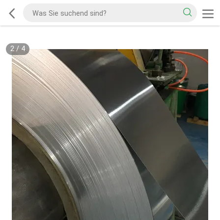
2
/
4