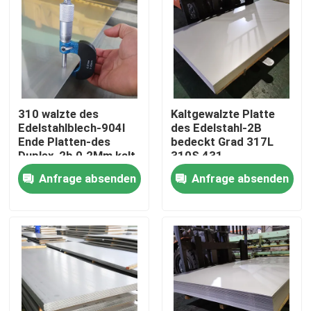
310 walzte des
Kaltgewalzte Platte
Edelstahlblech-904l
des Edelstahl-2B
Ende Platten-des
bedeckt Grad 317L
Duplex-2b 0.2Mm kalt
310S 431
Anfrage absenden
Anfrage absenden
Nach Hause
Über uns
Kontakte