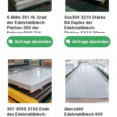
Produkte
0.8Mm 301 HL Grad
Sus304 321h Stärke
der Edelstahlblech-
BA Duplex der
Platten-304 der
Edelstahlblech-
Videos
Nahrung304l 316
Platten-5X10 20mm
Anfrage absenden
Anfrage absenden
Edelstahl-Spule
Edelstahlstreifen
Edelstahlblech-Platte
dekoratives Blatt des Edelstahls
301 309S 310S Ende
überzieht
des Edelstahlblech-
Edelstahlblech 409
Edelstahl gegen Gelbfärbung