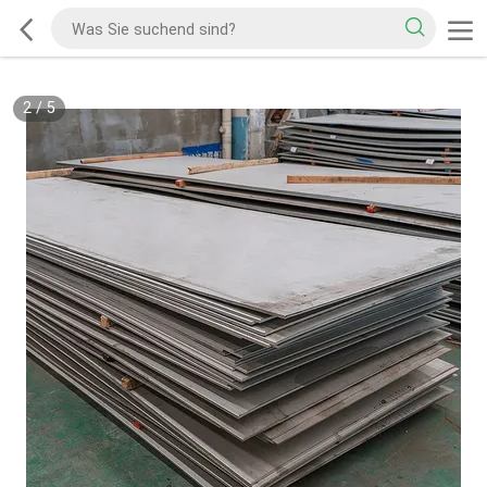
2
/
5