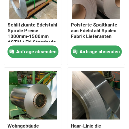
Produkte
Schlitzkante Edelstahl
Polsterte Spaltkante
Spirale Preise
aus Edelstahl Spulen
Videos
1000mm-1500mm
Fabrik Lieferanten
ASTM / EN Standards
Anfrage absenden
Anfrage absenden
Edelstahl-Spule
Edelstahlstreifen
Edelstahlblech-Platte
dekoratives Blatt des Edelstahls
Wohngebäude
Haar-Linie die
Edelstahl gegen Gelbfärbung