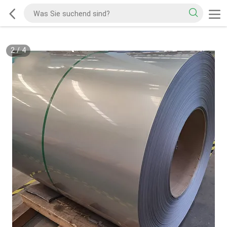
2
/
4