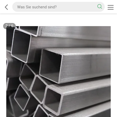
2
/
6