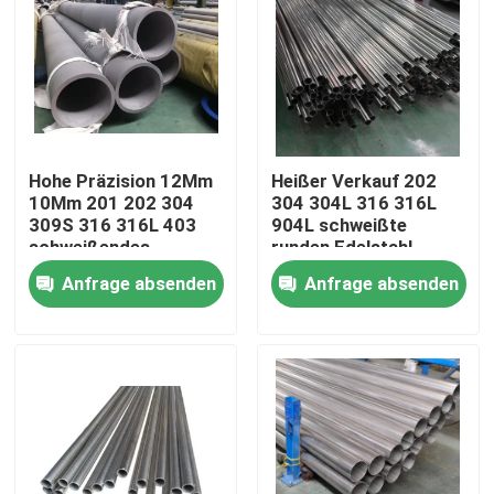
Hohe Präzision 12Mm
Heißer Verkauf 202
10Mm 201 202 304
304 304L 316 316L
309S 316 316L 403
904L schweißte
schweißendes
runden Edelstahl-
Edelstahl 440 A312
Rohr-Schlauchpreis
Anfrage absenden
Anfrage absenden
TubingSs-Rohr
Nach Hause
Über uns
Kontakte