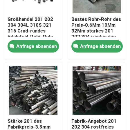
Produkte
Großhandel 201 202
Bestes Rohr-Rohr des
304 304L 310S 321
Preis-0.6Mm 10Mm
316 Grad-rundes
32Mm starkes 201
Videos
Edelstahl-Rohr-Rohr
202 304 rundes des
Edelstahl-304L 316
Anfrage absenden
Anfrage absenden
316L 321 430
Edelstahl-Spule
Edelstahlstreifen
Edelstahlblech-Platte
dekoratives Blatt des Edelstahls
Stärke 201 des
Fabrik-Angebot 201
Fabrikpreis-3.5mm
202 304 rostfreies
Edelstahl gegen Gelbfärbung